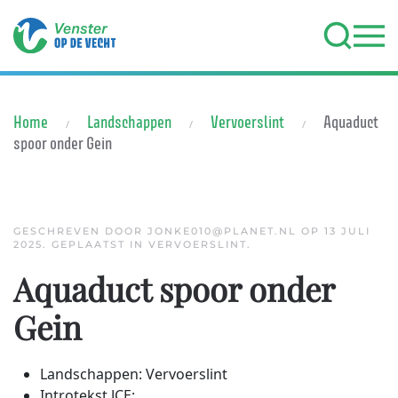
Terug naar hoofdinhoud
Home
Landschappen
Vervoerslint
Aquaduct
spoor onder Gein
GESCHREVEN DOOR JONKE010@PLANET.NL OP
13 JULI
2025
. GEPLAATST IN
VERVOERSLINT
.
Aquaduct spoor onder
Gein
Landschappen:
Vervoerslint
Introtekst JCE: