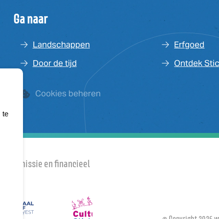
Ga naar
Landschappen
Erfgoed
Door de tijd
Ontdek Sti
Cookies beheren
 te
m
en Commissie en financieel
© Copyright
2026
ww