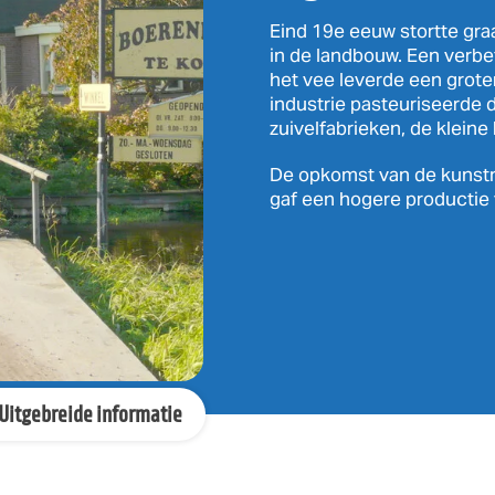
Eind 19e eeuw stortte graa
in de landbouw. Een verbe
het vee leverde een grot
industrie pasteuriseerde 
zuivelfabrieken, de kleine
De opkomst van de kunst
gaf een hogere productie 
Uitgebreide informatie