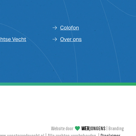
Colofon
chtse Vecht
Over ons
Website door
WEB
JONGENS
|
Branding
w.vensteropdevecht.nl | Alle rechten voorbehouden. |
Disclaimer