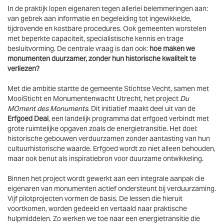
In de praktijk lopen eigenaren tegen allerlei belemmeringen aan:
van gebrek aan informatie en begeleiding tot ingewikkelde,
tijdrovende en kostbare procedures. Ook gemeenten worstelen
met beperkte capaciteit, specialistische kennis en trage
besluitvorming. De centrale vraag is dan ook:
hoe maken we
monumenten duurzamer, zonder hun historische kwaliteit te
verliezen?
Met die ambitie startte de gemeente Stichtse Vecht, samen met
MooiSticht en Monumentenwacht Utrecht, het project
Du
MOment des Monuments
. Dit initiatief maakt deel uit van de
Erfgoed Deal
, een landelijk programma dat erfgoed verbindt met
grote ruimtelijke opgaven zoals de energietransitie. Het doel:
historische gebouwen verduurzamen zonder aantasting van hun
cultuurhistorische waarde. Erfgoed wordt zo niet alleen behouden,
maar ook benut als inspiratiebron voor duurzame ontwikkeling.
Binnen het project wordt gewerkt aan een integrale aanpak die
eigenaren van monumenten actief ondersteunt bij verduurzaming.
Vijf pilotprojecten vormen de basis. De lessen die hieruit
voortkomen, worden gedeeld en vertaald naar praktische
hulpmiddelen. Zo werken we toe naar een energietransitie die