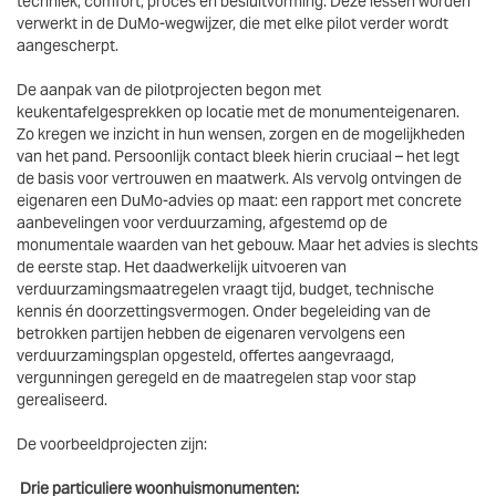
techniek, comfort, proces en besluitvorming. Deze lessen worden
verwerkt in de DuMo-wegwijzer, die met elke pilot verder wordt
aangescherpt.
De aanpak van de pilotprojecten begon met
keukentafelgesprekken op locatie met de monumenteigenaren.
Zo kregen we inzicht in hun wensen, zorgen en de mogelijkheden
van het pand. Persoonlijk contact bleek hierin cruciaal – het legt
de basis voor vertrouwen en maatwerk. Als vervolg ontvingen de
eigenaren een DuMo-advies op maat: een rapport met concrete
aanbevelingen voor verduurzaming, afgestemd op de
monumentale waarden van het gebouw. Maar het advies is slechts
de eerste stap. Het daadwerkelijk uitvoeren van
verduurzamingsmaatregelen vraagt tijd, budget, technische
kennis én doorzettingsvermogen. Onder begeleiding van de
betrokken partijen hebben de eigenaren vervolgens een
verduurzamingsplan opgesteld, offertes aangevraagd,
vergunningen geregeld en de maatregelen stap voor stap
gerealiseerd.
De voorbeeldprojecten zijn:
Drie particuliere woonhuismonumenten: