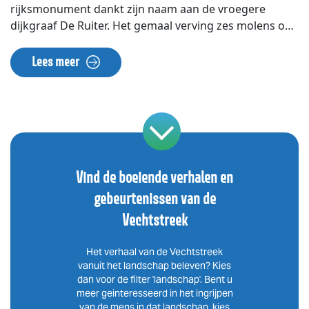
rijksmonument dankt zijn naam aan de vroegere
dijkgraaf De Ruiter. Het gemaal verving zes molens om
de polders droog te houden. Met het gemaal wordt
water uit de Vinkeveense Plassen naar de Geuzensloot
Lees meer
gepompt, van waar het naar de rivier de Angstel en het
Amsterdam-Rijnkanaal stroomt.
Vind de boeiende verhalen en
gebeurtenissen van de
Vechtstreek
Het verhaal van de Vechtstreek
vanuit het landschap beleven? Kies
dan voor de filter 'landschap'. Bent u
meer geinteresseerd in het ingrijpen
van de mens in dat landschap, kies