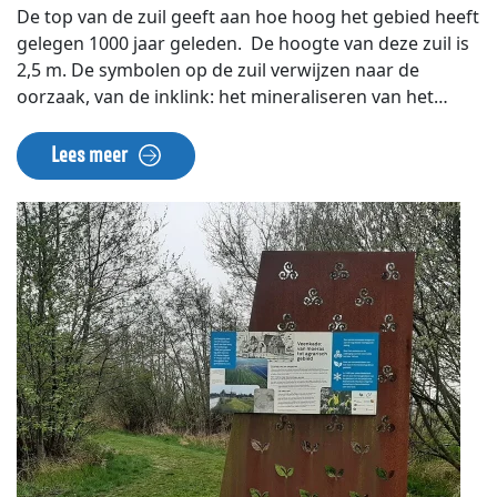
De top van de zuil geeft aan hoe hoog het gebied heeft
gelegen 1000 jaar geleden. De hoogte van deze zuil is
2,5 m. De symbolen op de zuil verwijzen naar de
oorzaak, van de inklink: het mineraliseren van het
veen, het samendrukken van het veenpakket en de
verstoffing van het losliggende veen. De zuil ligt bij de
Lees meer
start van het wandelpad langs het Waterleidingkanaal
en aan de Vroeger en Nu-route door de
Bethunepolder.