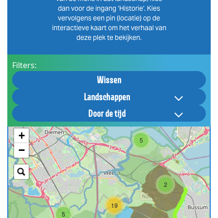
dan voor de ingang ‘Historie’. Kies
vervolgens een pin (locatie) op de
interactieve kaart om het verhaal van
deze plek te bekijken.
Filters:
Wissen
Landschappen
Door de tijd
+
5
−
2
19
5