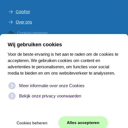
Colofon
Over ons
Cookies beheren
Wij gebruiken cookies
Voor de beste ervaring is het aan te raden om de cookies te
Venster op de Vecht is een initiatief van de Vechtplassen
accepteren. We gebruiken cookies om content en
Commissie en financieel mede mogelijk gemaakt door:
advertenties te personaliseren, om functies voor social
media te bieden en om ons websiteverkeer te analyseren.
Meer informatie over onze Cookies
Bekijk onze privacy voorwaarden
Website door
WEB
JONGENS
|
Branding
© Copyright
2026
www.vensteropdevecht.nl | Alle rechten
Alles accepteren
Cookies beheren
voorbehouden. |
Disclaimer