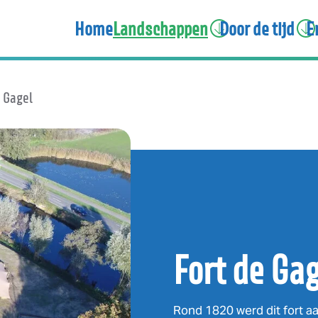
Home
Landschappen
Door de tijd
E
e Gagel
Fort de Ga
Rond 1820 werd dit fort a