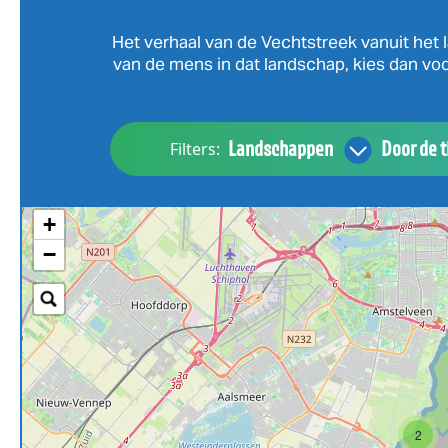
Het verhaal van de Vechtstreek vanuit het l
van de mens in dat landschap, kies dan voor
Landschappen
Door de t
Filters:
+
−
2