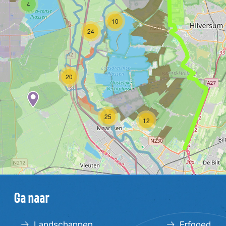
4
10
24
20
25
12
Ga naar
Landschappen
Erfgoed