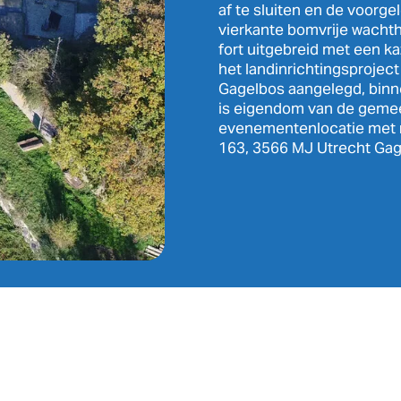
af te sluiten en de voorg
vierkante bomvrije wachth
fort uitgebreid met een k
het landinrichtingsprojec
Gagelbos aangelegd, binne
is eigendom van de gemee
evenementenlocatie met 
163, 3566 MJ Utrecht Gag