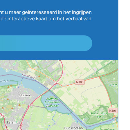
forten krijgen nu een andere bestemming. Dit
nt u meer geinteresseerd in het ingrijpen
fort is Cultuurfort geworden, een duurzame
p de interactieve kaart om het verhaal van
broedplaats voor kunst en cultuur. Er zijn
regelmatig optredens, kunstenaars houden er
atelier en er is horeca. www.fortmaarsseveen.nl.
Herenweg 3, 3602 AM Maarssen