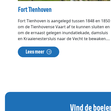
Fort Tienhoven
Fort Tienhoven is aangelegd tussen 1848 en 1850
om de Tienhovense Vaart af te kunnen sluiten en
om de ernaast gelegen inundatiekade, damsluis
en Kraaienestersluis naar de Vecht te bewaken.
Rond 1890 is het uitgebreid met een
dienstwoning. Nadat de Hollandse Waterlinie is
Lees meer
opgeheven werd ook dit fort verlaten. Waar
andere forten herbestemd werden, bleef dit fort
overgeleverd aan de natuur. Hierdoor kon zich
hier een bijzondere ecologie ontwikkelen. De
keerzijde is dat de gebouwen langzaam
aftakelen. Bij het fort begint de Vroeger en Nu-
waterlinieroute door de Bethunepolder.
Nieuweweg t.o. 20 Tienhoven
Vind de boeie