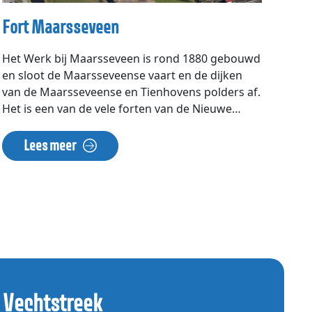
Fort Maarsseveen
Het Werk bij Maarsseveen is rond 1880 gebouwd
en sloot de Maarsseveense vaart en de dijken
van de Maarsseveense en Tienhovens polders af.
Het is een van de vele forten van de Nieuwe
Hollandse Waterlinie, een verdedigingslinie die
op initiatief van Koning Willem I vanaf 1815 werd
Lees meer
aangelegd. De Vecht vormt als het ware de
ruggengraat van het noordelijk deel van de
Waterlinie, die in zijn geheel van Muiden tot aan
de Biesbosch loopt. Een strook van een paar
kilometer breed kon door middel van een
ingenieus systeem van sluizen onder water
worden gezet om de vijand de weg te
belemmeren. De Linie verloor zijn functie toen bij
oorlogsvoering vliegtuigen werden ingezet, die
 Vechtstreek
over de watervlakten konden heenvliegen. Veel