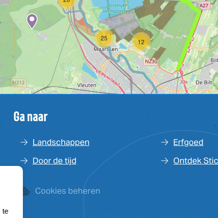
25
12
Ga naar
Landschappen
Erfgoed
Door de tijd
Ontdek Sti
Cookies beheren
 te