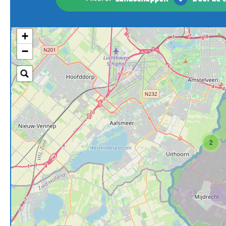
+
−
2