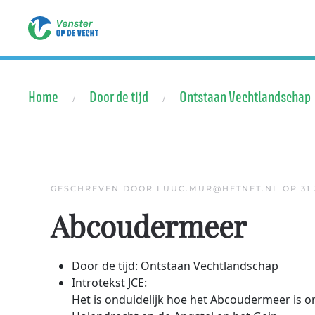
Terug naar hoofdinhoud
Home
Door de tijd
Ontstaan Vechtlandschap
GESCHREVEN DOOR LUUC.MUR@HETNET.NL OP
31
Abcoudermeer
Door de tijd:
Ontstaan Vechtlandschap
Introtekst JCE:
Het is onduidelijk hoe het Abcoudermeer is o