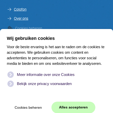
Colofon
Over ons
Cookies beheren
Wij gebruiken cookies
Voor de beste ervaring is het aan te raden om de cookies te
Venster op de Vecht is een initiatief van de Vechtplassen
accepteren. We gebruiken cookies om content en
Commissie en financieel mede mogelijk gemaakt door:
advertenties te personaliseren, om functies voor social
media te bieden en om ons websiteverkeer te analyseren.
Meer informatie over onze Cookies
Bekijk onze privacy voorwaarden
Website door
WEB
JONGENS
|
Branding
© Copyright
2026
www.vensteropdevecht.nl | Alle rechten
Alles accepteren
Cookies beheren
voorbehouden. |
Disclaimer