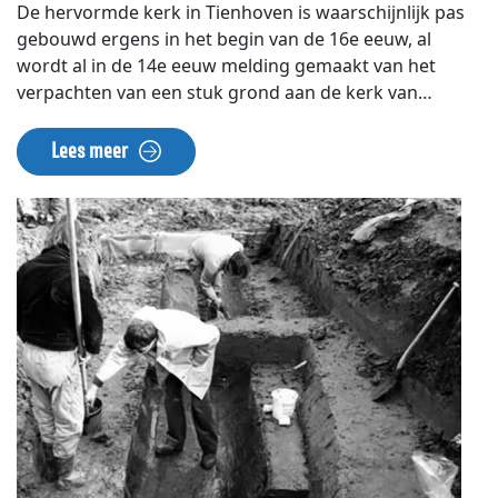
De hervormde kerk in Tienhoven is waarschijnlijk pas
gebouwd ergens in het begin van de 16e eeuw, al
wordt al in de 14e eeuw melding gemaakt van het
verpachten van een stuk grond aan de kerk van
Maarssen voor het stichten van een kapel. De bouw
dateert in iedere geval van vóór de reformatie, toen de
Lees meer
kerk nog katholiek was. Hierop duidt de vondst
archeologisch onderzoek in 2021 van diverse skeletten
gevonden die met hun voeten naar het oosten lagen.
Dit was een katholiek gebruik: bij het einde der tijden
zullen de doden herrijzen en zal Jezus Christus in het
oosten (Jeruzalem) wederkeren. Na de reformatie is de
kerk omgevormd tot hervormde kerk. De kerk is in
1813 afgebrand en herbouwd tot het huidige
gebouw. Laan van Niftarlake 62.