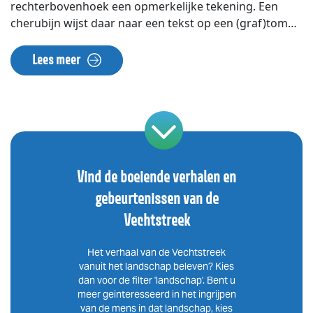
rechterbovenhoek een opmerkelijke tekening. Een
cherubijn wijst daar naar een tekst op een (graf)tombe
met daarboven gehelmd mannenhoofd. Hieronder
staat de tekst ‘Steene tombe gevonden tot
Lees meer
Loendersloot en het hoofd te Mijnden’. De latijnse
tekst op de tombe verwijst naar de begrafenis van een
vrouw, Adnamatica Maiora, in opdracht van haar
kinderen. Er zijn veel raadsels rondom deze tombe: de
overledenen, de exacte vindplaats, de
vondstomstandigheden en de huidige verblijfplaats
van de steen zijn helaas onbekend. Vermoedelijk is de
Vind de boeiende verhalen en
steen bij grondwerkzaamheden in de buurt van
gebeurtenissen van de
kasteel Loenersloot opgegraven. Keihard bewijs dat in
Vechtstreek
Loenersloot ook daadwerkelijk Romeinen gezeten
hebben levert de steen niet, maar onmogelijk is het
Het verhaal van de Vechtstreek
niet, daar de Romeinen wel de Vecht en Angstel
vanuit het landschap beleven? Kies
bevaren hebben.
dan voor de filter 'landschap'. Bent u
meer geinteresseerd in het ingrijpen
van de mens in dat landschap, kies