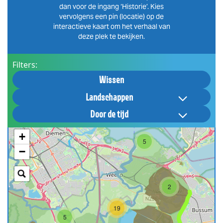
dan voor de ingang ‘Historie’. Kies
vervolgens een pin (locatie) op de
interactieve kaart om het verhaal van
deze plek te bekijken.
Filters:
Wissen
Landschappen
Door de tijd
+
5
−
2
19
5