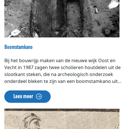
Boomstamkano
Bij het bouwrijp maken van de nieuwe wijk Oost en
Vecht in 1987 zagen twee scholieren houtdelen uit de
slootkant steken, die na archeologisch onderzoek
onderdeel bleken te zijn van een boomstamkano uit
ca. 600 voor Chr., de vroege IJzertijd. De kano van 8,5 x
1 meter was gemaakt van een uitgeholde halve eik. Het
Lees meer
was te kostbaar om het fragiele hout uit te graven en
te conserveren, dus na onderzoek is de kano weer met
aarde toegedekt. De vondst in de boot van stukjes
steen uit het Duitse Eiffelgebergte en aardewerken