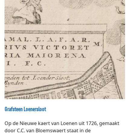
scherven die niet uit de regio kwamen, tonen aan er
onderling contact was in Europa. In het drassige
landschap vormde de Vecht een soort snelweg, die van
de Rijn naar het Oer-ij liep, (nu IJsselmeer), de
verbinding met de Noordzee. Daardoor was de rivier
een belangrijke handelsweg tussen Noord- en midden
Europa.
Grafsteen Loenersloot
Op de Nieuwe kaert van Loenen uit 1726, gemaakt
door C.C. van Bloemswaert staat in de