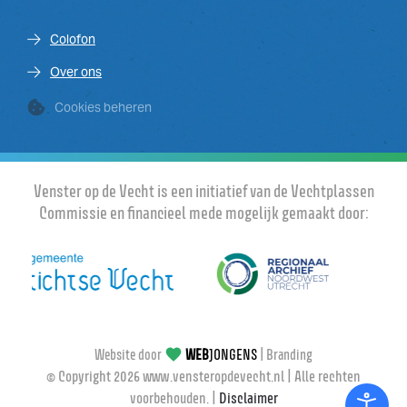
Colofon
Over ons
Cookies beheren
Venster op de Vecht is een initiatief van de Vechtplassen
Commissie en financieel mede mogelijk gemaakt door:
Website door
WEB
JONGENS
|
Brandin
© Copyright
2026
www.vensteropdevecht.nl | Alle rechten
voorbehouden. |
Disclaimer