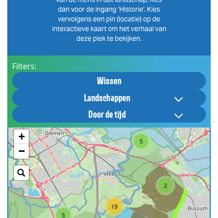
dan voor de ingang ‘Historie’. Kies
vervolgens een pin (locatie) op de
interactieve kaart om het verhaal van
deze plek te bekijken.
Filters:
Wissen
Landschappen
Door de tijd
+
5
−
2
19
5