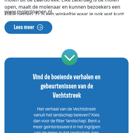
open, maalt de molenaar en kunnen bezoekers een
www.molenloenen.nl
kijkje nemen. Er is een winkeltje waar je ook wat kunt
drinken. Klim helemaal omhoog en kijk tot zelfs over
Lees meer
de Loenderveense plas!
Vind de boeiende verhalen en
gebeurtenissen van de
Vechtstreek
Het verhaal van de Vechtstreek
vanuit het landschap beleven? Kies
dan voor de filter 'landschap'. Bent u
meer geinteresseerd in het ingrijpen
van de mens in dat landschap, kies