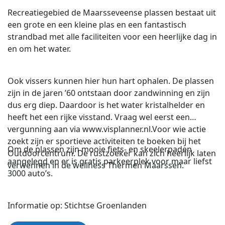
Recreatiegebied de Maarsseveense plassen bestaat uit
een grote en een kleine plas en een fantastisch
strandbad met alle faciliteiten voor een heerlijke dag in
en om het water.
Ook vissers kunnen hier hun hart ophalen. De plassen
zijn in de jaren ’60 ontstaan door zandwinning en zijn
dus erg diep. Daardoor is het water kristalhelder en
heeft het een rijke visstand. Vraag wel eerst een
vergunning aan via www.visplanner.nl.Voor wie actie
zoekt zijn er sportieve activiteiten te boeken bij het
Om de plassen zijn mooie fiets- en skeelerpaden
Outdoorcentrum. De rustzoeker kan zich heerlijk laten
aangelegd en er is gratis parkeerplek voor maar liefst
verwennen in de wellness Thermen Maarssen.
3000 auto’s.
Informatie op: Stichtse Groenlanden