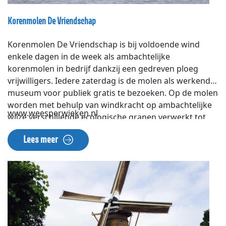
Korenmolen De Vriendschap
Korenmolen De Vriendschap is bij voldoende wind
enkele dagen in de week als ambachtelijke
korenmolen in bedrijf dankzij een gedreven ploeg
vrijwilligers. Iedere zaterdag is de molen als werkend
museum voor publiek gratis te bezoeken. Op de molen
worden met behulp van windkracht op ambachtelijke
www.weesperwieken.nl
wijze verschillende ecologische granen verwerkt tot
meel, vlokken en mixen. Deze zijn ook te koop in de
Lees meer
molen.