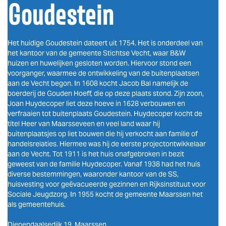
Goudestein
Het huidige Goudestein dateert uit 1754. Het is onderdeel van
het kantoor van de gemeente Stichtse Vecht, waar B&W
huizen en huwelijken gesloten worden. Hiervoor stond een
voorganger, waarmee de ontwikkeling van de buitenplaatsen
aan de Vecht begon. In 1608 kocht Jacob Bal namelijk de
boerderij de Gouden Hoeff, die op deze plaats stond. Zijn zoon,
Joan Huydecoper liet deze hoeve in 1628 verbouwen en
verfraaien tot buitenplaats Goudestein. Huydecoper kocht de
titel Heer van Maarsseveen en veel land waar hij
buitenplaatsjes op liet bouwen die hij verkocht aan familie of
handelsrelaties. Hiermee was hij de eerste projectontwikkelaar
aan de Vecht. Tot 1911 is het huis onafgebroken in bezit
geweest van de familie Huydecoper. Vanaf 1938 had het huis
diverse bestemmingen, waaronder kantoor van de SS,
huisvesting voor geëvacueerde gezinnen en Rijksinstituut voor
Sociale Jeugdzorg. In 1955 kocht de gemeente Maarssen het
als gemeentehuis.
Diependaalsedijk 19, Maarssen