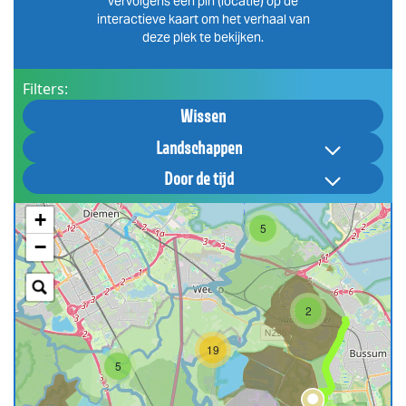
vervolgens een pin (locatie) op de
interactieve kaart om het verhaal van
deze plek te bekijken.
Filters:
Wissen
Landschappen
Door de tijd
+
5
−
2
19
5