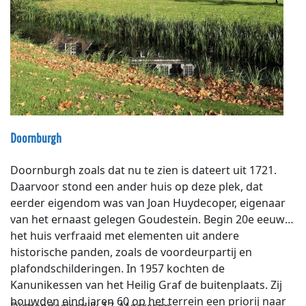
Nederlander heeft hier gewoond of woont hier nog
steeds.
Doornburgh
Doornburgh zoals dat nu te zien is dateert uit 1721.
Daarvoor stond een ander huis op deze plek, dat
eerder eigendom was van Joan Huydecoper, eigenaar
van het ernaast gelegen Goudestein. Begin 20e eeuw is
het huis verfraaid met elementen uit andere
historische panden, zoals de voordeurpartij en
plafondschilderingen. In 1957 kochten de
Kanunikessen van het Heilig Graf de buitenplaats. Zij
bouwden eind jaren 60 op het terrein een priorij naar