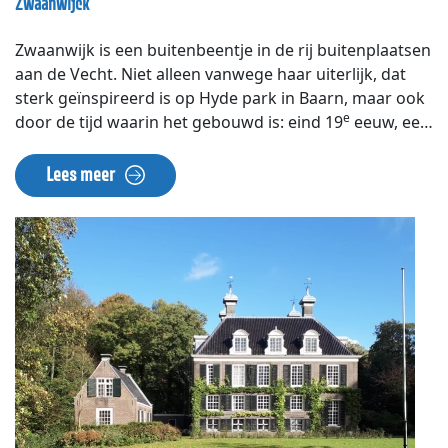
Zwaanwijck
Zwaanwijk is een buitenbeentje in de rij buitenplaatsen
aan de Vecht. Niet alleen vanwege haar uiterlijk, dat
sterk geïnspireerd is op Hyde park in Baarn, maar ook
e
door de tijd waarin het gebouwd is: eind 19
eeuw, een
tijd waarin eerder buitenplaatsen gesloopt dan
gebouwd werden. Het huis is gebouwd in 1895 door
Lees meer
mevrouw De Pré, een weduwe van een rijke
Amsterdamse bankier. Hij had in 1879 de buitenplaats
gekocht die hier stond. Zijn vrouw liet deze na zijn
overlijden afbreken om er dit landhuis in
neorenaissance stijl neer te zetten. Zij liet ook het
prachtige park van 7 ha. aanleggen, dat zij vol zette
met prielen, speelhuisjes, tuinornamenten en volières.
Na haar overlijden in 1899 werd het huis op haar
verzoek een bejaardentehuis voor ongehuwde dames.
Sinds de jaren 70 van de twintigste eeuw is het huis
verdeeld in appartementen. Menig Bekende