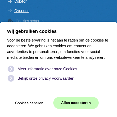
Colofon
Over ons
Cookies beheren
Wij gebruiken cookies
Voor de beste ervaring is het aan te raden om de cookies te
Venster op de Vecht is een initiatief van de Vechtplassen
accepteren. We gebruiken cookies om content en
Commissie en financieel mede mogelijk gemaakt door:
advertenties te personaliseren, om functies voor social
media te bieden en om ons websiteverkeer te analyseren.
Meer informatie over onze Cookies
Bekijk onze privacy voorwaarden
Website door
WEB
JONGENS
|
Branding
© Copyright
2026
www.vensteropdevecht.nl | Alle rechten
Alles accepteren
Cookies beheren
voorbehouden. |
Disclaimer