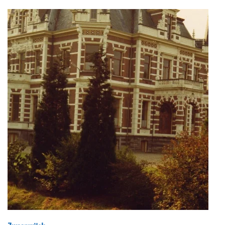
langzamere trekschuit verdreef, is het huis grondig
verbouwd en werd de voordeur aan de Vechtzijde
verplaatst naar de straatkant. Op de plaats van de
eerdere voordeur werd een koepelkamer tegen het
huis gebouwd. Een mooi voorbeeld van de
veranderingen die een buitehplaats on ondergaan
onder invloed van smaak, mode en in dit geval een
verbeterde transportweg. Voor het huis staan twee
zandstenen beelden van Ignatius van Logteren.