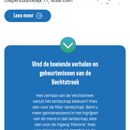
Diependaalsedijk 17, Maarssen
ontwerp van Jan de Jong, representant van de Bossche
School. Het park is een samenvoeging van tuinen van
Lees meer
de verdwenen buitenplaatsen Elsenburg,
Somerbergen en Vechtleven. Het is in de eerste helft
van de 19e eeuw omgevormd tot Engels
landschapspark. Het prachtige hek aan de Vecht is
waarschijnlijk afkomstig van Elsenburg: het woord
‘Elsen’ is vervangen door ‘Doorn’ . De elzentakjes
herinneren nog aan de eerdere naam. De burcht met
Vind de boeiende verhalen en
doorntak verwijst naar de naam van het huidige huis.
gebeurtenissen van de
www.buitenplaatsdoornburgh.nl
Vechtstreek
Het verhaal van de Vechtstreek
vanuit het landschap beleven? Kies
dan voor de filter 'landschap'. Bent u
meer geinteresseerd in het ingrijpen
van de mens in dat landschap, kies
dan voor de ingang ‘Historie’. Kies