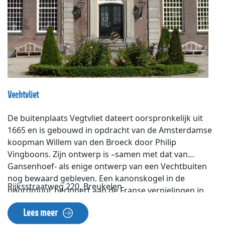
Vechtvliet
De buitenplaats Vegtvliet dateert oorspronkelijk uit
1665 en is gebouwd in opdracht van de Amsterdamse
koopman Willem van den Broeck door Philip
Vingboons. Zijn ontwerp is –samen met dat van
Gansenhoef- als enige ontwerp van een Vechtbuiten
nog bewaard gebleven. Een kanonskogel in de
Rijksstraatweg 220, Breukelen
noordmuur herinnert aan de Franse vernielingen in
het rampjaar 1672/73. Rond 1750, toen verkeer over de
Lees meer
weg verbeterde en diligence steeds meer de