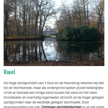
Vergroten
Kwel
De hoge zandgronden van ’t Gooi en de Heuvelrug rekenen wij niet
tot de Vechtstreek, maar als ondergrond spelen zij een belangrijke
rol en er bestaat een innige band tussen het zand en het veen.
Grondwater en overtollig regenwater stroomt uit de hoger gelegen
zandgronden naar de westelijk gelegen Vechtvallei. Door
moerasvorming (zie ook:
Ontstaan vechtlandschap
) is uit dat natte