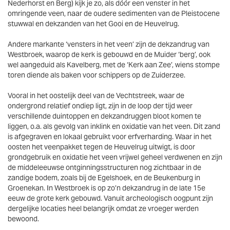
Nederhorst en Berg) kijk je zo, als dóór een venster in het
omringende veen, naar de oudere sedimenten van de Pleistocene
stuwwal en dekzanden van het Gooi en de Heuvelrug.
Andere markante ‘vensters in het veen’ zijn de dekzandrug van
Westbroek, waarop de kerk is gebouwd en de Muider ‘berg’, ook
wel aangeduid als Kavelberg, met de ‘Kerk aan Zee’, wiens stompe
toren diende als baken voor schippers op de Zuiderzee.
Vooral in het oostelijk deel van de Vechtstreek, waar de
ondergrond relatief ondiep ligt, zijn in de loop der tijd weer
verschillende duintoppen en dekzandruggen bloot komen te
liggen, o.a. als gevolg van inklink en oxidatie van het veen. Dit zand
is afgegraven en lokaal gebruikt voor erfverharding. Waar in het
oosten het veenpakket tegen de Heuvelrug uitwigt, is door
grondgebruik en oxidatie het veen vrijwel geheel verdwenen en zijn
de middeleeuwse ontginningsstructuren nog zichtbaar in de
zandige bodem, zoals bij de Egelshoek, en de Beukenburg in
Groenekan. In Westbroek is op zo’n dekzandrug in de late 15e
eeuw de grote kerk gebouwd. Vanuit archeologisch oogpunt zijn
dergelijke locaties heel belangrijk omdat ze vroeger werden
bewoond.