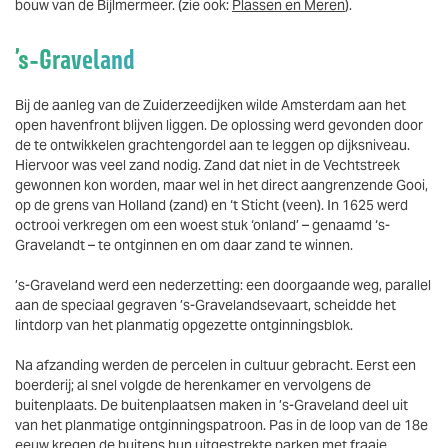
bouw van de Bijlmermeer. (zie ook:
Plassen en Meren
).
’s-Graveland
Bij de aanleg van de Zuiderzeedijken wilde Amsterdam aan het
open havenfront blijven liggen. De oplossing werd gevonden door
de te ontwikkelen grachtengordel aan te leggen op dijksniveau.
Hiervoor was veel zand nodig. Zand dat niet in de Vechtstreek
gewonnen kon worden, maar wel in het direct aangrenzende Gooi,
op de grens van Holland (zand) en ‘t Sticht (veen). In 1625 werd
octrooi verkregen om een woest stuk ‘onland’ – genaamd ‘s-
Gravelandt – te ontginnen en om daar zand te winnen.
’s-Graveland werd een nederzetting: een doorgaande weg, parallel
aan de speciaal gegraven ’s-Gravelandsevaart, scheidde het
lintdorp van het planmatig opgezette ontginningsblok.
Na afzanding werden de percelen in cultuur gebracht. Eerst een
boerderij; al snel volgde de herenkamer en vervolgens de
buitenplaats. De buitenplaatsen maken in ’s-Graveland deel uit
van het planmatige ontginningspatroon. Pas in de loop van de 18e
eeuw kregen de buitens hun uitgestrekte parken met fraaie