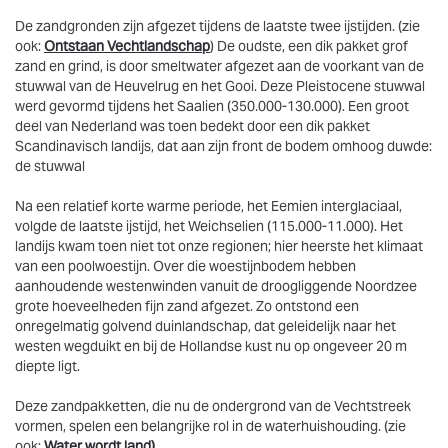
De zandgronden zijn afgezet tijdens de laatste twee ijstijden. (zie
ook:
Ontstaan Vechtlandschap
) De oudste, een dik pakket grof
zand en grind, is door smeltwater afgezet aan de voorkant van de
stuwwal van de Heuvelrug en het Gooi. Deze Pleistocene stuwwal
werd gevormd tijdens het Saalien (350.000-130.000). Een groot
deel van Nederland was toen bedekt door een dik pakket
Scandinavisch landijs, dat aan zijn front de bodem omhoog duwde:
de stuwwal
Na een relatief korte warme periode, het Eemien interglaciaal,
volgde de laatste ijstijd, het Weichselien (115.000-11.000). Het
landijs kwam toen niet tot onze regionen; hier heerste het klimaat
van een poolwoestijn. Over die woestijnbodem hebben
aanhoudende westenwinden vanuit de droogliggende Noordzee
grote hoeveelheden fijn zand afgezet. Zo ontstond een
onregelmatig golvend duinlandschap, dat geleidelijk naar het
westen wegduikt en bij de Hollandse kust nu op ongeveer 20 m
diepte ligt.
Deze zandpakketten, die nu de ondergrond van de Vechtstreek
vormen, spelen een belangrijke rol in de waterhuishouding. (zie
ook:
Water wordt land
)