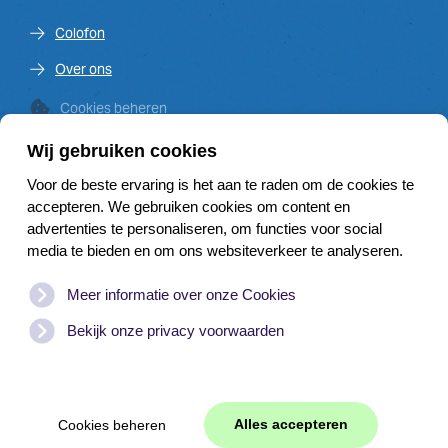
Colofon
Over ons
Cookies beheren
Wij gebruiken cookies
Voor de beste ervaring is het aan te raden om de cookies te
Venster op de Vecht is een initiatief van de Vechtplassen
accepteren. We gebruiken cookies om content en
Commissie en financieel mede mogelijk gemaakt door:
advertenties te personaliseren, om functies voor social
media te bieden en om ons websiteverkeer te analyseren.
Meer informatie over onze Cookies
Bekijk onze privacy voorwaarden
Website door
WEB
JONGENS
|
Branding
© Copyright
2026
www.vensteropdevecht.nl | Alle rechten
Alles accepteren
Cookies beheren
voorbehouden. |
Disclaimer