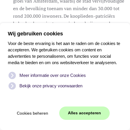
groei van Amsterdam, waarbij de stad vervijfvoudigde
en de bevolking toenam van minder dan 30.000 tot
rond 200.000 inwoners. De kooplieden-patriciërs
belegden hun winsten o.a. in boerderijen, goed
bereikbaar vanuit de stad, langs rivieren als Vecht,
Wij gebruiken cookies
Angstel en Gein en de zandafgraverij bij ‘s-Graveland.
Voor de beste ervaring is het aan te raden om de cookies te
Om de enorme stank van de Amsterdamse grachten te
accepteren. We gebruiken cookies om content en
ontvluchten, verbleven zij de zomermaanden ‘buiten’.
advertenties te personaliseren, om functies voor social
Aanvankelijk in de ‘herenkamer’ van hun boerderij;
media te bieden en om ons websiteverkeer te analyseren.
later lieten zij naar Venetiaans voorbeeld in Hollands
Meer informatie over onze Cookies
lassicistische stijl hun buitenplaatsen bouwen, die tot
de dag van vandaag herinneren aan de Gouden Eeuw.
Bekijk onze privacy voorwaarden
Vaak werd bij de buitenplaats een fabriek gesticht. Zo
vormden deze een belangrijk onderdeel in de
industrialisatie in de Vechtstreek.
Alles accepteren
Cookies beheren