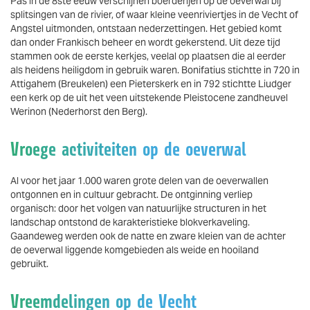
Pas in de 8ste eeuw verschijnen boerderijen op de oeverwal bij
splitsingen van de rivier, of waar kleine veenriviertjes in de Vecht of
Angstel uitmonden, ontstaan nederzettingen. Het gebied komt
dan onder Frankisch beheer en wordt gekerstend. Uit deze tijd
stammen ook de eerste kerkjes, veelal op plaatsen die al eerder
als heidens heiligdom in gebruik waren. Bonifatius stichtte in 720 in
Attigahem (Breukelen) een Pieterskerk en in 792 stichtte Liudger
een kerk op de uit het veen uitstekende Pleistocene zandheuvel
Werinon (Nederhorst den Berg).
Vroege activiteiten op de oeverwal
Al voor het jaar 1.000 waren grote delen van de oeverwallen
ontgonnen en in cultuur gebracht. De ontginning verliep
organisch: door het volgen van natuurlijke structuren in het
landschap ontstond de karakteristieke blokverkaveling.
Gaandeweg werden ook de natte en zware kleien van de achter
de oeverwal liggende komgebieden als weide en hooiland
gebruikt.
Vreemdelingen op de Vecht