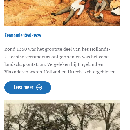
Economie 1350-1575
Rond 1350 was het grootste deel van het Hollands-
Utrechtse veenmoeras ontgonnen en was het cope-
landschap ontstaan. Vergeleken bij Engeland en
Vlaanderen waren Holland en Utrecht achtergebleven
gebieden. Het merendeel van de bevolking werkte in de
agrarische sector, er was nauwelijks industrie, de
Lees meer
urbanisatiegraad was laag (15%) en de steden waren klein
(Utrecht telde rond 1400 ca. 13.000 inwoners tegen meer
dan 50.000 in Londen en Gent).