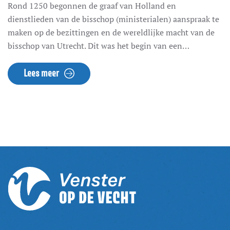
Rond 1250 begonnen de graaf van Holland en
dienstlieden van de bisschop (ministerialen) aanspraak te
maken op de bezittingen en de wereldlijke macht van de
bisschop van Utrecht. Dit was het begin van een
eeuwenlange machtsstrijd in de Vechtstreek. De vele
kastelen in het gebied zijn hier tastbare herinneringen
Lees meer
aan. Maar ook de grillig lopende provinciegrenzen zijn het
gevolg van deze strijd. Die eeuwenoude
machtsverhoudingen zijn dus van groot belang geweest,
ook voor de situatie vandaag de dag.