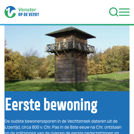
Terug naar hoofdinhoud
Eerste bewoning
De oudste bewonerssporen in de Vechtstreek dateren uit de
IJzertijd, circa 800 v. Chr. Pas in de 8ste eeuw na Chr. ontstaan
op de splitsingen van de rivieren de eerste nederzettingen en