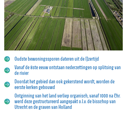
Vergroten
Oudste bewoningssporen dateren uit de IJzertijd
Vanaf de 8ste eeuw ontstaan nederzettingen op splitsing van
de rivier
Doordat het gebied dan ook gekerstend wordt, worden de
eerste kerken gebouwd
Ontginning van het land verliep organisch, vanaf 1000 na Chr.
werd deze gestructureerd aangepakt o.l.v. de bisschop van
Utrecht en de graven van Holland