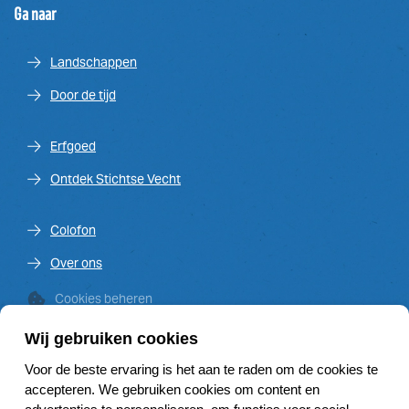
Ga naar
Landschappen
Door de tijd
Erfgoed
Ontdek Stichtse Vecht
Colofon
Over ons
Cookies beheren
Wij gebruiken cookies
Voor de beste ervaring is het aan te raden om de cookies te
Venster op de Vecht is een initiatief van de Vechtplassen
accepteren. We gebruiken cookies om content en
Commissie en financieel mede mogelijk gemaakt door: